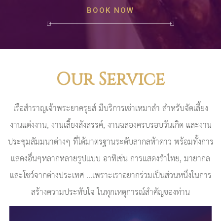
BOOK NOW
Our Service
เรือสำราญเจ้าพระยาครุยส์ มีบริการเช่าเหมาลำ สำหรับจัดเลี้ยง
งานแต่งงาน, งานเลี้ยงสังสรรค์, งานฉลองครบรอบวันเกิด และงาน
ประชุมสัมมนาต่างๆ ที่ได้มาตรฐานระดับสากลห้าดาว พร้อมทั้งการ
แสดงอื่นๆหลากหลายรูปแบบ อาทิเช่น การแสดงรำไทย, มายากล
และโชว์จากต่างประเทศ ...เพราะเราอยากร่วมเป็นส่วนหนึ่งในการ
สร้างความประทับใจ ในทุกเหตุการณ์สำคัญของท่าน