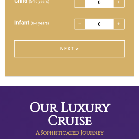
Child
(5-10 years)
Infant
(0-4 years)
NEXT >
Our Luxury
Cruise
A Sophisticated Journey