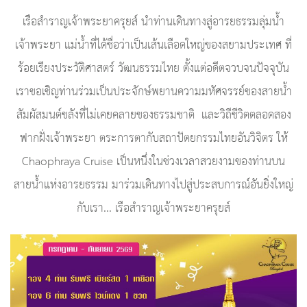
เรือสำราญเจ้าพระยาครุยส์ นำท่านเดินทางสู่อารยธรรมลุ่มน้ำ
เจ้าพระยา แม่น้ำที่ได้ชื่อว่าเป็นเส้นเลือดใหญ่ของสยามประเทศ ที่
ร้อยเรียงประวัติศาสตร์ วัฒนธรรมไทย ตั้งแต่อดีตจวบจนปัจจุบัน
เราขอเชิญท่านร่วมเป็นประจักษ์พยานความมหัศจรรย์ของสายน้ำ
สัมผัสมนต์ขลังที่ไม่เคยคลายของธรรมชาติ และวิถีชีวิตตลอดสอง
ฟากฝั่งเจ้าพระยา ตระการตากับสถาปัตยกรรมไทยอันวิจิตร ให้
Chaophraya Cruise เป็นหนึ่งในช่วงเวลาสวยงามของท่านบน
สายน้ำแห่งอารยธรรม มาร่วมเดินทางไปสู่ประสบการณ์อันยิ่งใหญ่
กับเรา... เรือสำราญเจ้าพระยาครุยส์