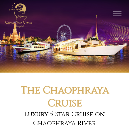
Toggl
naviga
The Chaophraya
Cruise
Luxury 5 Star Cruise on
Chaophraya River